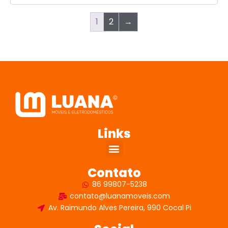
1
2
→
Links
Contato
86 99807-5238
contato@luanamoveis.com
Av. Raimundo Alves Pereira, 990 Cocal Pi