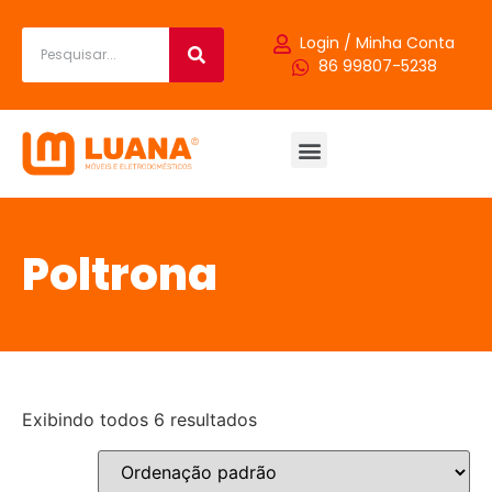
Login / Minha Conta
86 99807-5238
Outras Categorias
Poltrona
Exibindo todos 6 resultados