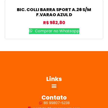
BIC. COLLI BARRA SPORT A.26 S/M
F.VARAO AZUL D
R$
982,80
Comprar no Whatsapp
Links
Contato
86 99807-5238