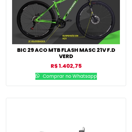
BIC 29 ACO MTB FLASH MASC 21V F.D
VERD
R$
1.402,75
Comprar no Whatsapp