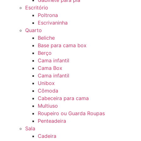
Gabinete para pia
Escritório
Poltrona
Escrivaninha
Quarto
Beliche
Base para cama box
Berço
Cama infantil
Cama Box
Cama infantil
Unibox
Cômoda
Cabeceira para cama
Multiuso
Roupeiro ou Guarda Roupas
Penteadeira
Sala
Cadeira