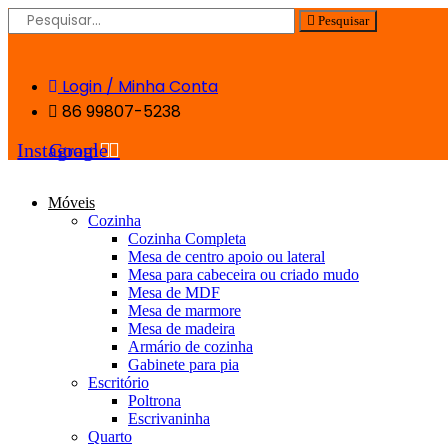
Ir
Pesquisar
para
o
conteúdo
Login / Minha Conta
86 99807-5238
Instagram
Google
Móveis
Cozinha
Cozinha Completa
Mesa de centro apoio ou lateral
Mesa para cabeceira ou criado mudo
Mesa de MDF
Mesa de marmore
Mesa de madeira
Armário de cozinha
Gabinete para pia
Escritório
Poltrona
Escrivaninha
Quarto