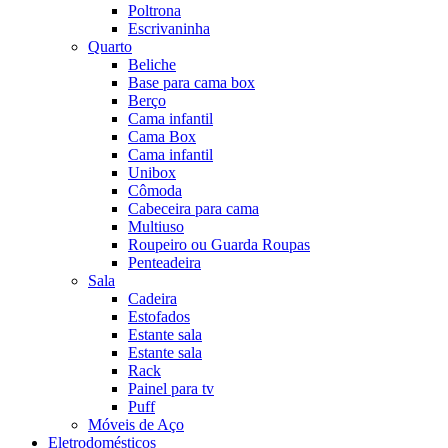
Poltrona
Escrivaninha
Quarto
Beliche
Base para cama box
Berço
Cama infantil
Cama Box
Cama infantil
Unibox
Cômoda
Cabeceira para cama
Multiuso
Roupeiro ou Guarda Roupas
Penteadeira
Sala
Cadeira
Estofados
Estante sala
Estante sala
Rack
Painel para tv
Puff
Móveis de Aço
Eletrodomésticos