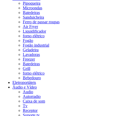
Pipoqueira
Microondas
Batedeiras
Sanduicheira
Ferro de passar roupas
Air Fryer
Liquidificador
forno elétrico
Fogão
Fogão industrial
Geladeira
Lavadoras
Freezer
Batedeiras
Grill
forno elétrico
Bebedouro
Eletroportáteis
Áudio e Vídeo
Audio
Autorradio
Caixa de som
Tv
Receptor
Suporte tv