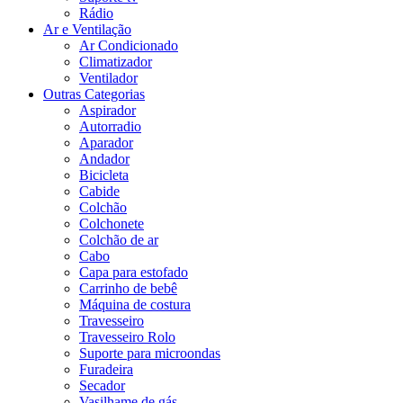
Rádio
Ar e Ventilação
Ar Condicionado
Climatizador
Ventilador
Outras Categorias
Aspirador
Autorradio
Aparador
Andador
Bicicleta
Cabide
Colchão
Colchonete
Colchão de ar
Cabo
Capa para estofado
Carrinho de bebê
Máquina de costura
Travesseiro
Travesseiro Rolo
Suporte para microondas
Furadeira
Secador
Vasilhame de gás