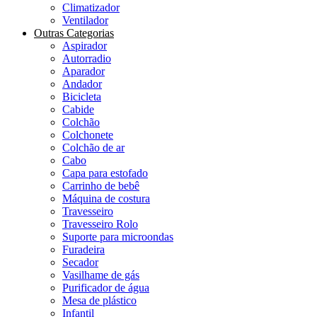
Climatizador
Ventilador
Outras Categorias
Aspirador
Autorradio
Aparador
Andador
Bicicleta
Cabide
Colchão
Colchonete
Colchão de ar
Cabo
Capa para estofado
Carrinho de bebê
Máquina de costura
Travesseiro
Travesseiro Rolo
Suporte para microondas
Furadeira
Secador
Vasilhame de gás
Purificador de água
Mesa de plástico
Infantil