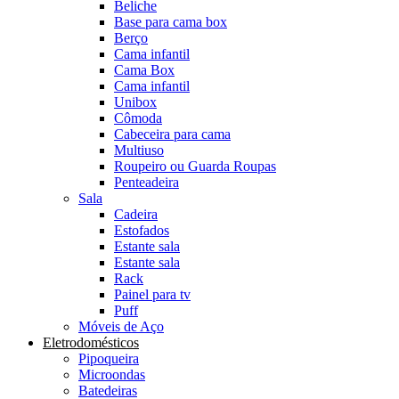
Beliche
Base para cama box
Berço
Cama infantil
Cama Box
Cama infantil
Unibox
Cômoda
Cabeceira para cama
Multiuso
Roupeiro ou Guarda Roupas
Penteadeira
Sala
Cadeira
Estofados
Estante sala
Estante sala
Rack
Painel para tv
Puff
Móveis de Aço
Eletrodomésticos
Pipoqueira
Microondas
Batedeiras