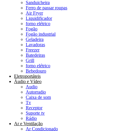
Sanduicheira
Ferro de passar roupas
Air Fryer
Liquidificador
forno elétrico
Fogão
Fogão industrial
Geladeira
Lavadoras
Freezer
Batedeiras
Grill
forno elétrico
Bebedouro
Eletroportáteis
Áudio e Vídeo
Audio
Autorradio
Caixa de som
Tv
Receptor
Suporte tv
Rádio
Ar e Ventilação
Ar Condicionado