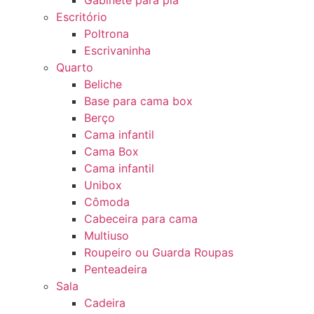
Gabinete para pia
Escritório
Poltrona
Escrivaninha
Quarto
Beliche
Base para cama box
Berço
Cama infantil
Cama Box
Cama infantil
Unibox
Cômoda
Cabeceira para cama
Multiuso
Roupeiro ou Guarda Roupas
Penteadeira
Sala
Cadeira