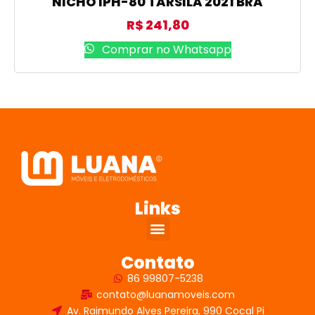
NICHO IPH-80 TARSILA 2021 BRA
R$
241,80
Comprar no Whatsapp
Links
Contato
86 99807-5238
contato@luanamoveis.com
Av. Raimundo Alves Pereira, 990 Cocal Pi