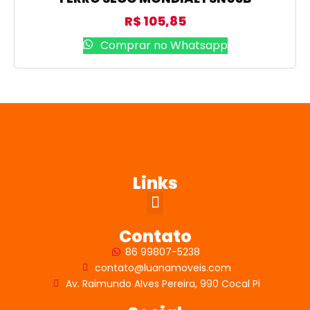
R$
105,85
Comprar no Whatsapp
Links
Contato
86 99807-5238
contato@luanamoveis.com
Av. Raimundo Alves Pereira, 990 Cocal Pi