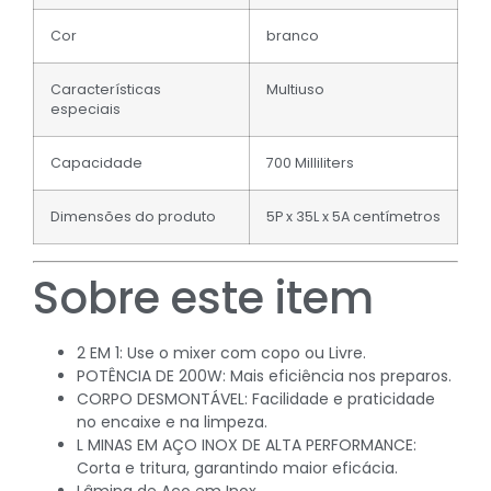
Cor
branco
Características
Multiuso
especiais
Capacidade
700 Milliliters
Dimensões do produto
5P x 35L x 5A centímetros
Sobre este item
2 EM 1: Use o mixer com copo ou Livre.
POTÊNCIA DE 200W: Mais eficiência nos preparos.
CORPO DESMONTÁVEL: Facilidade e praticidade
no encaixe e na limpeza.
L MINAS EM AÇO INOX DE ALTA PERFORMANCE:
Corta e tritura, garantindo maior eficácia.
Lâmina de Aço em Inox