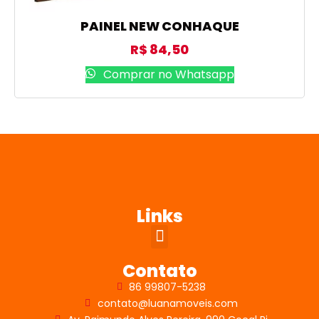
PAINEL NEW CONHAQUE
R$
84,50
Comprar no Whatsapp
Links
Contato
86 99807-5238
contato@luanamoveis.com