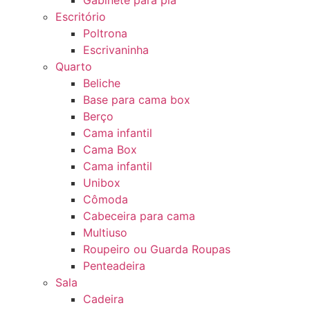
Gabinete para pia
Escritório
Poltrona
Escrivaninha
Quarto
Beliche
Base para cama box
Berço
Cama infantil
Cama Box
Cama infantil
Unibox
Cômoda
Cabeceira para cama
Multiuso
Roupeiro ou Guarda Roupas
Penteadeira
Sala
Cadeira