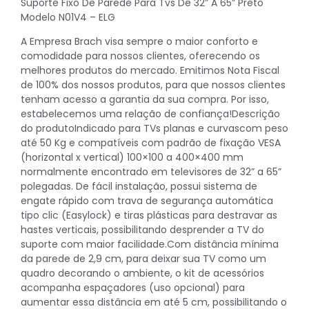
Suporte Fixo De Parede Para Tvs De 32” A 65” Preto
Modelo N01V4 – ELG
A Empresa Brach visa sempre o maior conforto e
comodidade para nossos clientes, oferecendo os
melhores produtos do mercado. Emitimos Nota Fiscal
de 100% dos nossos produtos, para que nossos clientes
tenham acesso a garantia da sua compra. Por isso,
estabelecemos uma relação de confiança!Descrição
do produtoIndicado para TVs planas e curvascom peso
até 50 Kg e compatíveis com padrão de fixação VESA
(horizontal x vertical) 100×100 a 400×400 mm
normalmente encontrado em televisores de 32” a 65”
polegadas. De fácil instalação, possui sistema de
engate rápido com trava de segurança automática
tipo clic (Easylock) e tiras plásticas para destravar as
hastes verticais, possibilitando desprender a TV do
suporte com maior facilidade.Com distância mínima
da parede de 2,9 cm, para deixar sua TV como um
quadro decorando o ambiente, o kit de acessórios
acompanha espaçadores (uso opcional) para
aumentar essa distância em até 5 cm, possibilitando o