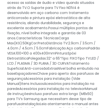
acesso as saídas de áudio e vídeo quando situados
atrás da TV.O Suporte para TV Fixo N01V4 é
desenvolvido em aço carbono com tratamento
anticorrosão e pintura epóxi eletrostática de alta
resistência, aliando durabilidade, segurança e
excelente acabamento.Possui múltiplos pontos de
fixação, nível bolha integrado e garantia de 03
anos.Características TécnicasCarga
Max(KG):50KgCor:PretoDistância TV:2.9cm / 3.5cm /
4.0cm / 4.5cm / 5.0cmFabricação:Aço carbonoPadrão
VESA:100×100 a 400x400mmPintura:Epóxi
EletrostáticaPolegadas:32” a 65”Tipo: FIXOTipo TV:LED /
LCD / PLASMA / 3D PLANA / 3D CURVATratamento
Supeficial:Anti-corrosãoExtrasNível bolha embutido na
baseEspaçadoresChave para aperto dos parafusos de
segurançaAcessórios para instalação (Vide
Manual)Itens InclusosAcessórios para instalação na
paredeAcessórios para instalação no televisorManual
de instruçõesIncluso parafuso extra longo (M8x50)
para TV’s Samsung que necessitam desse tipo de
parafusoInstalaçãoLeia atentamente o manual antes